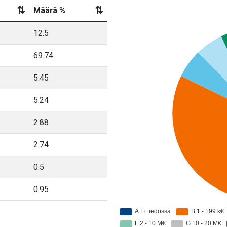
⇅
⇅
Määrä %
12.5
69.74
5.45
5.24
2.88
2.74
0.5
0.95