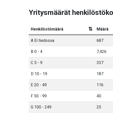
Yritysmäärät henkilöstöko
⇅
Henkilöstömäärä
Määrä
A Ei tiedossa
687
B 0 - 4
7,426
C 5 - 9
337
D 10 - 19
187
E 20 - 49
116
F 50 - 99
40
G 100 - 249
25