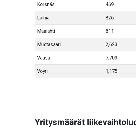
Korsnäs
469
Laihia
826
Maalahti
811
Mustasaari
2,623
Vaasa
7,703
Vöyri
1,175
Yritysmäärät liikevaihtoluo