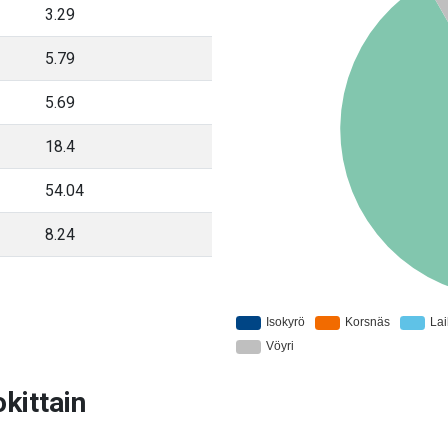
3.29
5.79
5.69
18.4
54.04
8.24
kittain