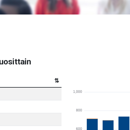
uosittain
⇅