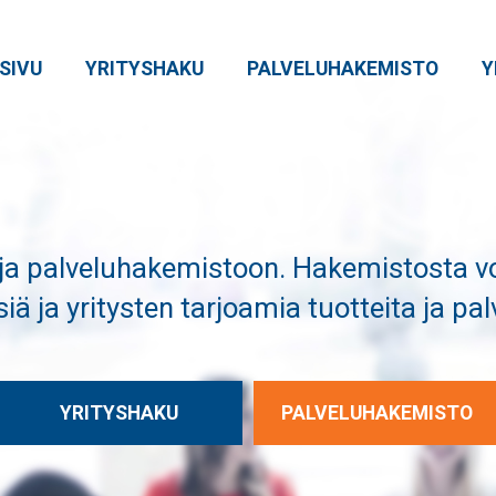
SIVU
YRITYSHAKU
PALVELUHAKEMISTO
Y
 ja palveluhakemistoon. Hakemistosta vo
siä ja yritysten tarjoamia tuotteita ja pal
YRITYSHAKU
PALVELUHAKEMISTO