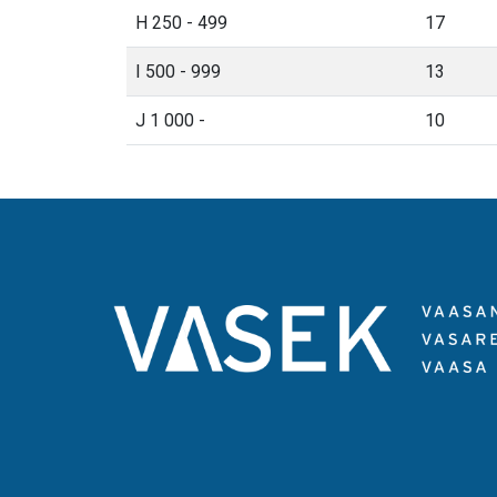
H 250 - 499
17
I 500 - 999
13
J 1 000 -
10