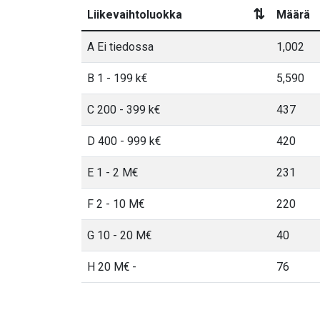
⇅
Liikevaihtoluokka
Määrä
A Ei tiedossa
1,002
B 1 - 199 k€
5,590
C 200 - 399 k€
437
D 400 - 999 k€
420
E 1 - 2 M€
231
F 2 - 10 M€
220
G 10 - 20 M€
40
H 20 M€ -
76