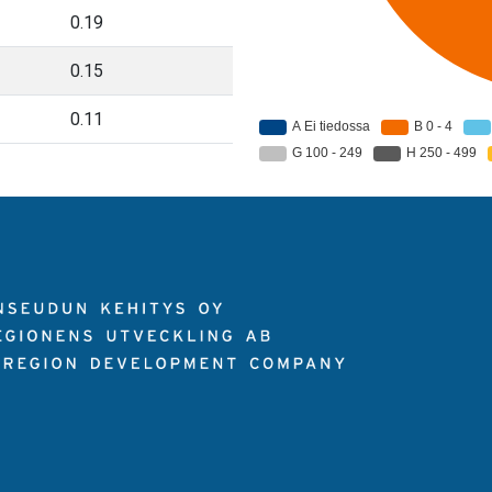
0.19
0.15
0.11