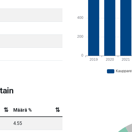
tain
⇅
⇅
Määrä %
4.55