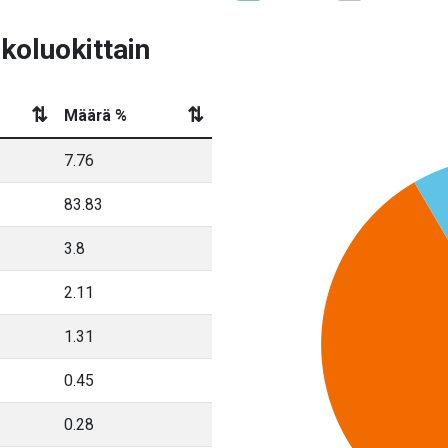
koluokittain
⇅
⇅
Määrä %
7.76
83.83
3.8
2.11
1.31
0.45
0.28